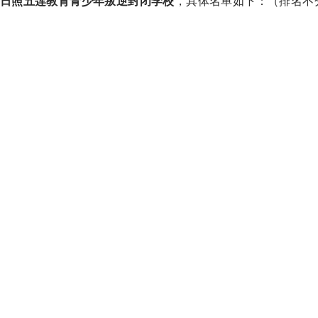
日照五莲教育青少年叛逆封闭学校
，具体名单如下：（排名不