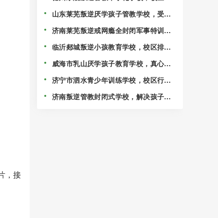
选排名一览！
山东莱芜叛逆厌学孩子管教学校，受到
各地家长好评！
济南莱芜叛逆戒网瘾全封闭军事特训学
校，行业前十的学校推荐！
临沂郯城叛逆小孩教育学校，校区排名
精选出炉！
威海市乳山厌学孩子教育学校，真心挽
救叛逆期的孩子！
济宁市泗水青少年训练学校，校区行业
前十推荐！
济南叛逆管教封闭式学校，解决孩子不
务正业的情况！
片，接