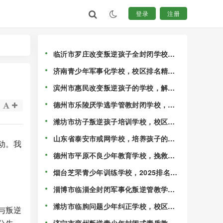
登录
注册
临沂市罗庄改变叛逆孩子全封闭学校，
校区排行榜公布一览！
济南青少年军事化学校，校区排名精选
出炉！
滨州市惠民改变叛逆孩子的学校，解决
孩子混迹社会的情况！
德州市乐陵厌学逃学管教封闭学校，校
区排行榜公布一览！
潍坊市坊子叛逆孩子培训学校，校区十
大排名名单更新！
山东省泰安市戒网学校，培养孩子的独
动。我
立能力！
德州市平原不良少年教育学校，挽救叛
逆期的孩子！
烟台芝罘青少年训练学校，2025排名速
览！
淄博市临淄全封闭军事化叛逆管教学
校，家长可以随时到校参观！
潍坊市临朐问题少年纠正学校，校区排
与叛逆
行榜名单前十！