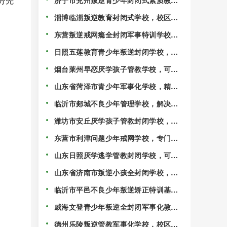
分先
济宁市兖州叛逆青少年封闭式素质教育
管理学校，家长认可度很高！
淄博临淄叛逆教育封闭式学校，校区排
行榜名单前十！
东营叛逆戒网瘾全封闭军事特训学校，
校区精选排名一览！
日照五莲教育青少年叛逆封闭学校，受
教育部门严格监管！
烟台莱州早恋厌学孩子管教学校，可随
时免费到校参观！
山东省菏泽市青少年军事化学校，精选
叛逆戒网瘾特训学校！
临沂市郯城不良少年管理学校，解决孩
子沉迷手机的情况！
潍坊市安丘厌学孩子管教封闭学校，
2025精选校区名单一览！
东营市利津问题少年戒网学校，专门戒
游戏瘾的学校！
山东日照厌学逃学管教封闭学校，可随
时免费到校参观！
山东省济南市叛逆小孩全封闭学校，校
区五大名单公布！
临沂市平邑不良少年叛逆矫正特训基
地，校区精选排名一览！
威海文登青少年叛逆全封闭军事化教育
学校，校区排名前五一览！
德州乐陵叛逆管教军事化学校，校区精