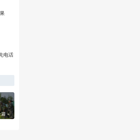
果
先电话
篇 »