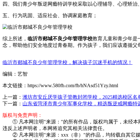
四、我们青少年叛逆网瘾特训学校采取以心理辅导、心理矫治
五、行为巩固、适应社会、协调家庭教育；
综上所述，
临沂市郯城不良少年管理学校
教育儿童和青少年是
念，帮助他们安全地度过青春期。作为孩子，我们应该遵循父
临沂市郯城不良少年管理学校，解决孩子沉迷手机的情况！
编辑：艺智
本文链接：https://www.580fb.com/fb/hNAsd51Yzy.html
上一篇：
潍坊市安丘厌学孩子管教封闭学校，2025精选校区名
下一篇：
山东省菏泽市青少年军事化学校，精选叛逆戒网瘾特
版权与免责声明：
① 凡本网注明"来源："的所有作品，版权均属于，未经本网
违反上述声明者，本网将追究其相关法律责任。
② 凡本网注明"来源：xxx（非）"的作品，均转载自其它