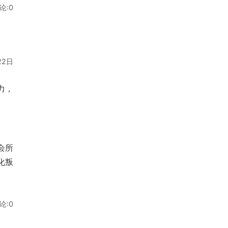
论:0
22日
力，
会所
化叛
论:0