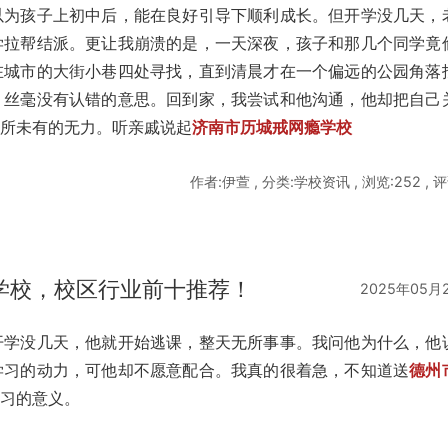
以为孩子上初中后，能在良好引导下顺利成长。但开学没几天，
学拉帮结派。更让我崩溃的是，一天深夜，孩子和那几个同学竟
在城市的大街小巷四处寻找，直到清晨才在一个偏远的公园角落
，丝毫没有认错的意思。回到家，我尝试和他沟通，他却把自己
前所未有的无力。听亲戚说起
济南市历城戒网瘾学校
作者:伊萱 , 分类:学校资讯 , 浏览:252 , 评
学校，校区行业前十推荐！
2025年05月
开学没几天，他就开始逃课，整天无所事事。我问他为什么，他
学习的动力，可他却不愿意配合。我真的很着急，不知道送
德州
学习的意义。