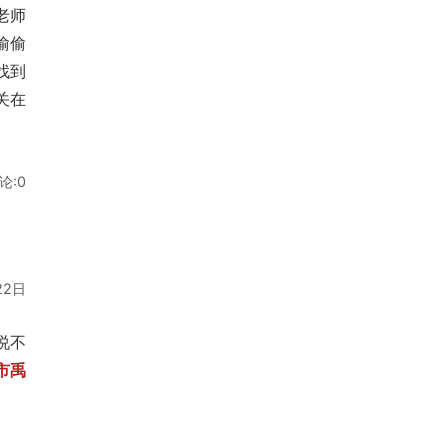
老师
偷偷
找到
关在
论:0
22日
说不
市禹