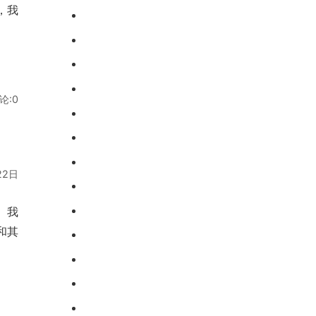
，我
全封闭学校，校区排行榜
济南青少年军事化学校，
公布一览！
校区排名精选出炉！
滨州市惠民改变叛逆孩子
的学校，解决孩子混迹社
德州市乐陵厌学逃学管教
会的情况！
封闭学校，校区排行榜公
潍坊市坊子叛逆孩子培训
论:0
布一览！
学校，校区十大排名名单
山东省泰安市戒网学校，
更新！
培养孩子的独立能力！
德州市平原不良少年教育
学校，挽救叛逆期的孩
烟台芝罘青少年训练学
22日
子！
校，2025排名速览！
淄博市临淄全封闭军事化
。我
叛逆管教学校，家长可以
潍坊市临朐问题少年纠正
和其
随时到校参观！
学校，校区排行榜名单前
济宁市兖州叛逆青少年封
十！
闭式素质教育管理学校，
淄博临淄叛逆教育封闭式
家长认可度很高！
学校，校区排行榜名单前
东营叛逆戒网瘾全封闭军
十！
事特训学校，校区精选排
日照五莲教育青少年叛逆