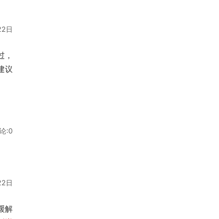
22日
过，
建议
论:0
22日
缓解