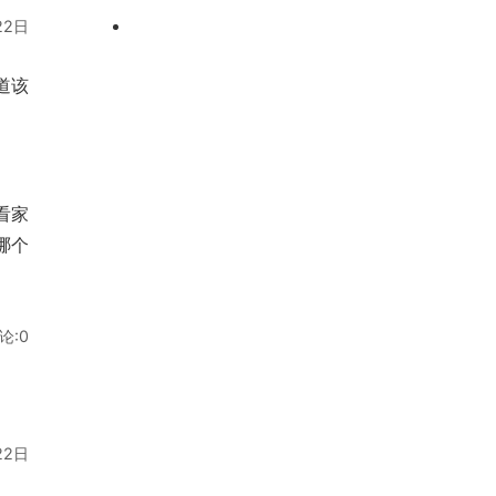
十的学校推荐！
22日
校，校区排名精选出炉！
威海市乳山厌学孩子教育
学校，真心挽救叛逆期的
济宁市泗水青少年训练学
道该
孩子！
校，校区行业前十推荐！
济南叛逆管教封闭式学
校，解决孩子不务正业的
情况！
看家
哪个
论:0
22日