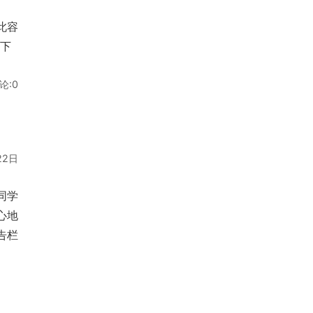
此容
一下
论:0
22日
同学
心地
告栏