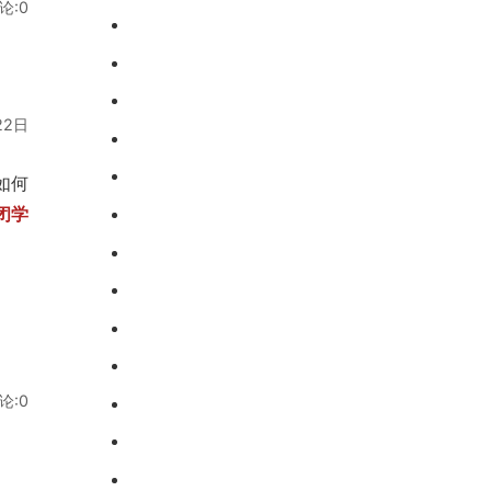
论:0
名一览！
封闭学校，受教育部门严
烟台莱州早恋厌学孩子管
格监管！
教学校，可随时免费到校
山东省菏泽市青少年军事
参观！
化学校，精选叛逆戒网瘾
临沂市郯城不良少年管理
22日
特训学校！
学校，解决孩子沉迷手机
潍坊市安丘厌学孩子管教
的情况！
封闭学校，2025精选校区
如何
东营市利津问题少年戒网
闭学
名单一览！
学校，专门戒游戏瘾的学
山东日照厌学逃学管教封
校！
闭学校，可随时免费到校
山东省济南市叛逆小孩全
参观！
封闭学校，校区五大名单
临沂市平邑不良少年叛逆
公布！
矫正特训基地，校区精选
威海文登青少年叛逆全封
排名一览！
闭军事化教育学校，校区
德州乐陵叛逆管教军事化
论:0
排名前五一览！
学校，校区精选排名一
山东莱芜叛逆厌学孩子管
览！
教学校，受到各地家长好
济南莱芜叛逆戒网瘾全封
评！
闭军事特训学校，行业前
临沂郯城叛逆小孩教育学