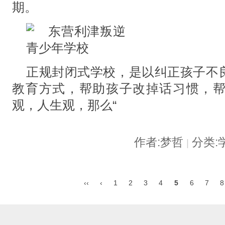
期。
正规封闭式学校，是以纠正孩子不
教育方式，帮助孩子改掉话习惯，
观，人生观，那么“
作者:梦哲
分类:
|
‹‹
‹
1
2
3
4
5
6
7
8