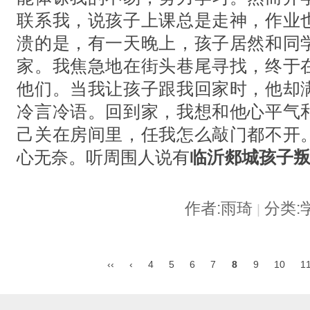
联系我，说孩子上课总是走神，作业
溃的是，有一天晚上，孩子居然和同
家。我焦急地在街头巷尾寻找，终于
他们。当我让孩子跟我回家时，他却
冷言冷语。回到家，我想和他心平气
己关在房间里，任我怎么敲门都不开
心无奈。听周围人说有
临沂郯城孩子
作者:雨琦
分类:
|
‹‹
‹
4
5
6
7
8
9
10
1