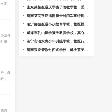
一声不
选排名一览！
山东莱芜叛逆厌学孩子管教学校，受到
各地家长好评！
济南莱芜叛逆戒网瘾全封闭军事特训学
校，行业前十的学校推荐！
临沂郯城叛逆小孩教育学校，校区排名
精选出炉！
威海市乳山厌学孩子教育学校，真心挽
尽办法寻
救叛逆期的孩子！
济宁市泗水青少年训练学校，校区行业
我听说了
前十推荐！
济南叛逆管教封闭式学校，解决孩子不
务正业的情况！
中后，我
打听，终
不感兴