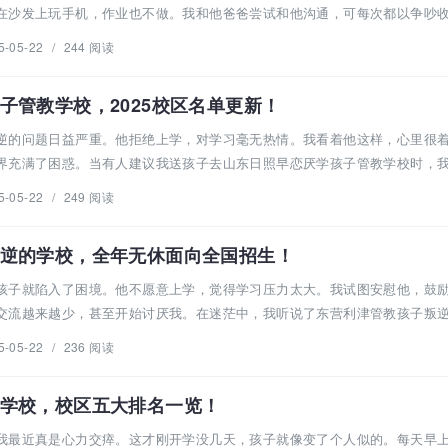
在沙发上玩手机，作业也不做。我和他爸爸尝试和他沟通，可每次都以争吵
5-05-22
/
244 阅读
子管教学校，2025校区名单更新！
逆的问题日益严重。他拒绝上学，对学习毫无热情。我看着他这样，心里很
界充满了困惑。当有人建议我送孩子去山东日照早恋厌学孩子管教学校时，
5-05-22
/
249 阅读
逆的学校，全年无休面向全国招生！
孩子就陷入了困境。他不愿意上学，觉得学习压力太大。我试图安慰他，鼓
交流越来越少，甚至开始讨厌我。在迷茫中，我听说了东营利津管教孩子叛
5-05-22
/
236 阅读
学校，校区五大排名一览！
我最近真是心力交瘁。这才刚开学没几天，孩子就像变了个人似的。每天早