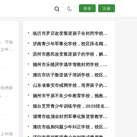
登录
注册
临沂市罗庄改变叛逆孩子全封闭学校，
校区排行榜公布一览！
他，可他
济南青少年军事化学校，校区排名精选
青少年学
出炉！
滨州市惠民改变叛逆孩子的学校，解决
孩子混迹社会的情况！
德州市乐陵厌学逃学管教封闭学校，校
区排行榜公布一览！
潍坊市坊子叛逆孩子培训学校，校区十
大排名名单更新！
山东省泰安市戒网学校，培养孩子的独
，拒绝和
立能力！
...
德州市平原不良少年教育学校，挽救叛
逆期的孩子！
烟台芝罘青少年训练学校，2025排名速
览！
淄博市临淄全封闭军事化叛逆管教学
校，家长可以随时到校参观！
潍坊市临朐问题少年纠正学校，校区排
行榜名单前十！
早上叫他