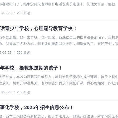
不容易出门了，结果没两天老师就打电话说孩子逃课了。问他为什么，他就
5-05-22
/
236 阅读
话青少年学校，心理疏导教育学校！
我不知所措。他不去学校，也不回家，我感觉自己的世界都要崩塌了。我想
通。我尝试了各种方式，想要让他重新回到正轨，却都失败了。在迷茫中，
5-05-22
/
250 阅读
年学校，挽救叛逆期的孩子！
孩子长大，本以为只要我足够努力，就能给孩子安稳的成长环境。孩子上初
壮成长。然而开学没几天，老师就告知我孩子频繁旷课。我心急如焚，四处
5-05-22
/
269 阅读
事化学校，2025年招生信息公布！
始，我本以为他会有新的进步。但开学没几天，他就开始逃课，对学习完全