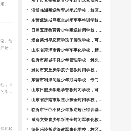
济宁市兖州叛逆青少年封闭式素质教育
收场。孩
管理学校，家长认可度很高！
淄博临淄叛逆教育封闭式学校，校区排
行榜名单前十！
东营叛逆戒网瘾全封闭军事特训学校，
校区精选排名一览！
日照五莲教育青少年叛逆封闭学校，受
教育部门严格监管！
烟台莱州早恋厌学孩子管教学校，可随
着急。他
时免费到校参观！
我开始思
山东省菏泽市青少年军事化学校，精选
叛逆戒网瘾特训学校！
临沂市郯城不良少年管理学校，解决孩
子沉迷手机的情况！
潍坊市安丘厌学孩子管教封闭学校，
2025精选校区名单一览！
东营市利津问题少年戒网学校，专门戒
励他，可
游戏瘾的学校！
山东日照厌学逃学管教封闭学校，可随
逆的学
时免费到校参观！
山东省济南市叛逆小孩全封闭学校，校
区五大名单公布！
临沂市平邑不良少年叛逆矫正特训基
地，校区精选排名一览！
威海文登青少年叛逆全封闭军事化教育
学校，校区排名前五一览！
上催他起
德州乐陵叛逆管教军事化学校，校区精