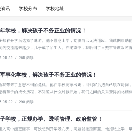
校资讯
学校分布
学校地址
年学校，解决孩子不务正业的情况！
子却在开学后选择了逃避。他不愿意上学，觉得自己无法适应。我试图帮助
间的交流越来越少，几乎成了陌生人。在绝望中，我听到了日照市管教叛逆
5-05-22
/
265 阅读
军事化学校，解决孩子不务正业的情况！
给我带来了意想不到的危机。他在学校离家出走，回到家后把自己锁在房间
想着孩子的成长历程，不知道从什么时候开始，我们之间的关系变得如此糟糕。
5-05-22
/
290 阅读
子学校，正规办学、透明管理、政府监管！
进入高中能更懂事，可没想到开学没几天，问题就接踵而至。他拒绝上学，