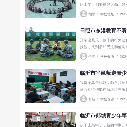
床上学，都要费好大劲，好
吭，把...
如鹏
/
学校地址
/
202
日照市东港教育不听
开学没几天，孩子的行为让
找他，找到后却无法和他沟
日照...
伊萱
/
学校分布
/
202
临沂市平邑叛逆青少
我是个单亲妈妈，独自拉扯
满心期待他能在新环境里茁
于在...
舒新
/
学校资讯
/
202
临沂市郯城青少年军
孩子上高中了，新的学期开