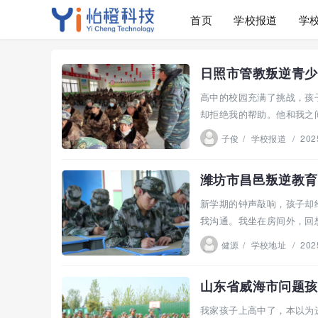
首页
学校报道
学
日照市管教叛逆青少
高中的校园充满了挑战，孩
却拒绝我的帮助。他和我之
校，...
子俊
/
学校报道
/
202
潍坊市昌邑叛逆教育
新学期的钟声敲响，孩子却
我沟通。我坐在房间外，回
健源
/
学校地址
/
202
山东省威海市问题孩
我家孩子上高中了，本以为