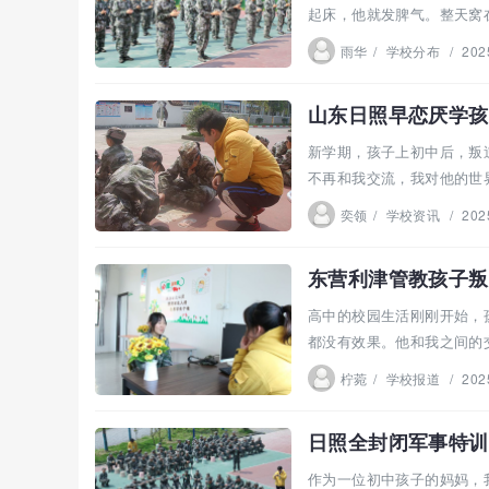
起床，他就发脾气。整天窝
子现...
雨华
/
学校分布
/
202
山东日照早恋厌学孩
新学期，孩子上初中后，叛
不再和我交流，我对他的世
考这...
奕领
/
学校资讯
/
202
东营利津管教孩子叛
高中的校园生活刚刚开始，
都没有效果。他和我之间的
校，这...
柠菀
/
学校报道
/
202
日照全封闭军事特训
作为一位初中孩子的妈妈，