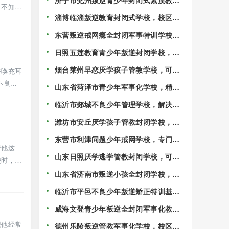
济宁市兖州叛逆青少年封闭式素质教育
，不知道
管理学校，家长认可度很高！
淄博临淄叛逆教育封闭式学校，校区排
行榜名单前十！
东营叛逆戒网瘾全封闭军事特训学校，
校区精选排名一览！
日照五莲教育青少年叛逆封闭学校，受
教育部门严格监管！
烟台莱州早恋厌学孩子管教学校，可随
呼唤充耳
时免费到校参观！
...
山东省菏泽市青少年军事化学校，精选
叛逆戒网瘾特训学校！
临沂市郯城不良少年管理学校，解决孩
子沉迷手机的情况！
潍坊市安丘厌学孩子管教封闭学校，
2025精选校区名单一览！
东营市利津问题少年戒网学校，专门戒
着他这
游戏瘾的学校！
山东日照厌学逃学管教封闭学校，可随
校时，我
时免费到校参观！
山东省济南市叛逆小孩全封闭学校，校
区五大名单公布！
临沂市平邑不良少年叛逆矫正特训基
地，校区精选排名一览！
威海文登青少年叛逆全封闭军事化教育
学校，校区排名前五一览！
现他经常
德州乐陵叛逆管教军事化学校，校区精