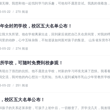
很无聊。我想和他一起找到学习的乐趣，可他却不愿意尝试。我真的很着急
5-05-22
/
270 阅读
年全封闭学校，校区五大名单公布！
让我大失所望。他在学校离家出走，回到家后就把自己关在房间里，对我的
里的动静，心中五味杂陈，不知道该如何面对孩子的叛逆。 山东省东营市不良
5-05-22
/
274 阅读
所学校，可随时免费到校参观！
表现出了强烈的抗拒。他不愿意去学校，对新的学习环境充满了恐惧。我看
我交流，我对他的内心想法一无所知。当有人提到威海市乳山少年管教所学
5-05-22
/
251 阅读
，校区五大名单公布！
和孩子的关系还算亲密，可孩子上初中后，一切都变了。开学没几天，我发