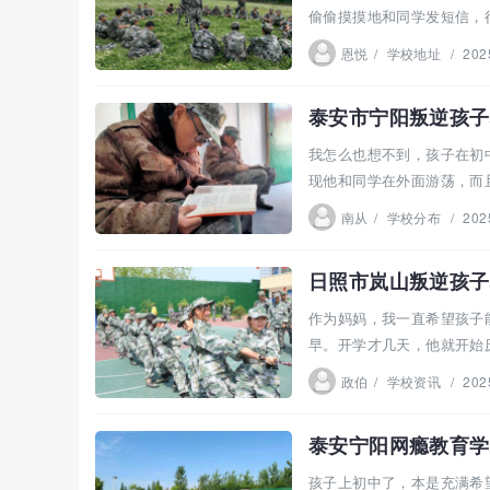
偷偷摸摸地和同学发短信，
我在...
恩悦
/
学校地址
/
202
泰安市宁阳叛逆孩子
我怎么也想不到，孩子在初
现他和同学在外面游荡，而
会我...
南从
/
学校分布
/
202
日照市岚山叛逆孩子
作为妈妈，我一直希望孩子
早。开学才几天，他就开始
出去...
政伯
/
学校资讯
/
202
泰安宁阳网瘾教育学
孩子上初中了，本是充满希