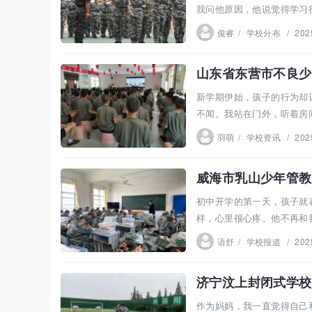
我问他原因，他说觉得学习
送泰...
俊睿
/
学校分布
/
202
山东省东营市不良少
新学期伊始，孩子的行为却
不闻。我站在门外，听着房间
羽萌
/
学校资讯
/
202
威海市乳山少年管教
初中开学的第一天，孩子就
样，心里很心疼。他不再和
开始考...
语舒
/
学校报道
/
202
济宁汶上封闭式学校
作为妈妈，我一直觉得自己