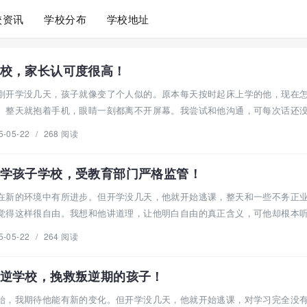
校资讯
学校分布
学校地址
校，家长认可度很高！
刚开学没几天，孩子就像变了个人似的。原本每天按时起床上学的他，现在
。整天就抱着手机，眼睛一刻都离不开屏幕。我尝试和他沟通，可每次话还
5-05-22
/
268 阅读
学孩子学校，受教育部门严格监管！
在新的环境中有所进步。但开学没几天，他就开始逃课，整天和一些不务正
觉得这样很自由。我想和他讲道理，让他明白自由的真正含义，可他却根本
5-05-22
/
264 阅读
逆学校，挽救叛逆期的孩子！
始，我期待他能有新的变化。但开学没几天，他就开始逃课，对学习完全没