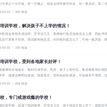
行为举止十分可疑。有一天晚上，他说去同学家写作业，却一夜未归。第二
5-05-22
/
335 阅读
培训学校，解决孩子不上学的情况！
中阶段会突然变成这样。开学没几天，老师就打电话说他没去上课。四处寻
且还打算夜不归宿。我试图和他交流，问问他到底怎么了，可他一脸厌烦，
5-05-22
/
230 阅读
培训学校，受到各地家长好评！
能健康快乐地成长，顺利完成学业。然而，孩子上初中后，叛逆期来得比我
厌学，逃课去网吧玩游戏。我发现后，想和他好好谈谈，可他根本不理我，
5-05-22
/
258 阅读
校，专门戒游戏瘾的学校！
望的新学期，却成了我的噩梦。开学没几天，孩子就说不想上学了，原因也