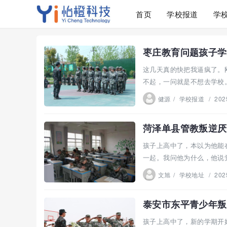
首页
学校报道
学
枣庄教育问题孩子学
这几天真的快把我逼疯了。
不起，一问就是不想去学校
句，他...
健源
/
学校报道
/
202
菏泽单县管教叛逆厌
孩子上高中了，本以为他能
一起。我问他为什么，他说
去。我...
文旭
/
学校地址
/
202
泰安市东平青少年叛
孩子上高中了，新的学期开