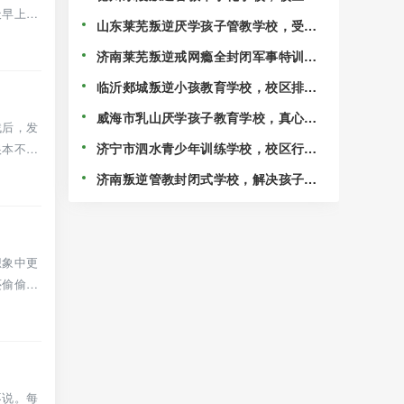
天早上，
选排名一览！
山东莱芜叛逆厌学孩子管教学校，受到
各地家长好评！
济南莱芜叛逆戒网瘾全封闭军事特训学
校，行业前十的学校推荐！
临沂郯城叛逆小孩教育学校，校区排名
精选出炉！
威海市乳山厌学孩子教育学校，真心挽
找后，发
救叛逆期的孩子！
济宁市泗水青少年训练学校，校区行业
根本不理
前十推荐！
济南叛逆管教封闭式学校，解决孩子不
务正业的情况！
想象中更
还偷偷跑
不说。每