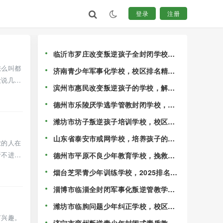
登录
注册
临沂市罗庄改变叛逆孩子全封闭学校，
校区排行榜公布一览！
怎么叫都
济南青少年军事化学校，校区排名精选
没说几
出炉！
滨州市惠民改变叛逆孩子的学校，解决
孩子混迹社会的情况！
德州市乐陵厌学逃学管教封闭学校，校
区排行榜公布一览！
潍坊市坊子叛逆孩子培训学校，校区十
大排名名单更新！
山东省泰安市戒网学校，培养孩子的独
业的人在
立能力！
听不进
德州市平原不良少年教育学校，挽救叛
逆期的孩子！
烟台芝罘青少年训练学校，2025排名速
览！
淄博市临淄全封闭军事化叛逆管教学
校，家长可以随时到校参观！
潍坊市临朐问题少年纠正学校，校区排
行榜名单前十！
有兴趣。